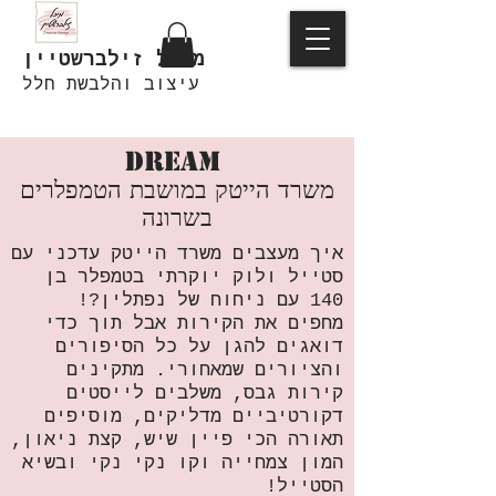
מיכל זילברשטיין
עיצוב והלבשת חלל
DREAM
משרד הייטק במושבת הטמפלרים
בשרונה
איך מעצבים משרד הייטק עדכני עם
סטייל ולוק יוקרתי בטמפלר בן
140 עם ניחוח של נפתלין?!
מחפים את הקירות אבל תוך כדי
דואגים להגן על כל הסיפורים
והציורים שמאחורי. מתקינים
קירות גבס, משלבים לייסטים
דקורטיביים מדליקים, מוסיפים
תאורה הכי פיין שיש, קצת ניאון,
המון צמחייה וקו נקי נקי ובשיא
הסטייל!