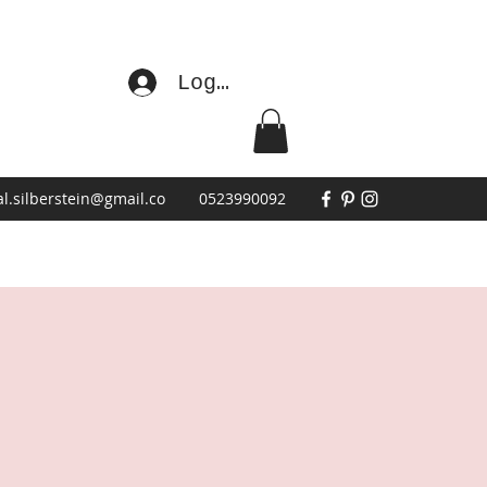
Log In
l.silberstein@gmail.co
0523990092